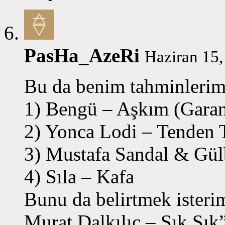
PasHa_AzeRi
Haziran 15,
Bu da benim tahminlerim
1) Bengü – Aşkım (Garan
2) Yonca Lodi – Tenden 
3) Mustafa Sandal & Gülb
4) Sıla – Kafa
Bunu da belirtmek isterim
Murat Dalkılıç – Şık Şık