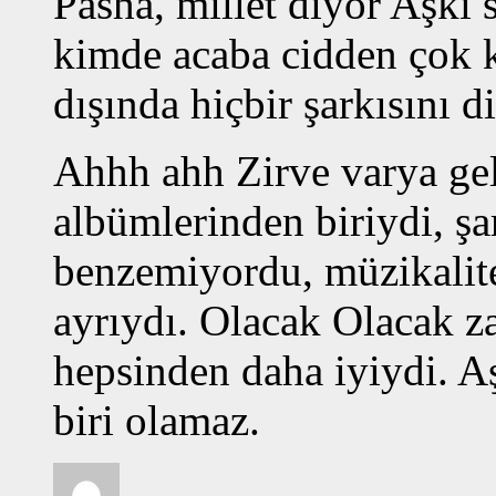
Pasha, millet diyor Aşkı
kimde acaba cidden çok 
dışında hiçbir şarkısını 
Ahhh ahh Zirve varya gel
albümlerinden biriydi, şar
benzemiyordu, müzikalite 
ayrıydı. Olacak Olacak za
hepsinden daha iyiydi. 
biri olamaz.