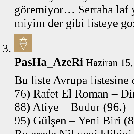
göremiyor… Sertaba laf y
miyim der gibi listeye go
PasHa_AzeRi
Haziran 15,
Bu liste Avrupa listesine 
76) Rafet El Roman – Di
88) Atiye – Budur (96.)
95) Gülşen – Yeni Biri (8
Bu arada Nil yeni klibini