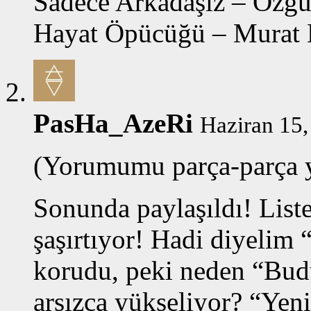
Sadece Arkadaşız – Özg
Hayat Öpücüğü – Murat
PasHa_AzeRi
Haziran 15,
(Yorumumu parça-parça 
Sonunda paylaşıldı! Liste
şaşırtıyor! Hadi diyelim 
korudu, peki neden “Budu
arsızca yükseliyor? “Yeni 