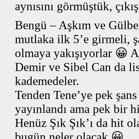
aynısını görmüştük, çıkış
Bengü – Aşkım ve Gülben
mutlaka ilk 5’e girmeli, ş
olmaya yakışıyorlar 😀 A
Demir ve Sibel Can da lis
kademedeler.
Tenden Tene’ye pek şans 
yayınlandı ama pek bir h
Henüz Şık Şık’ı da hit 
bugün neler olacak 😀