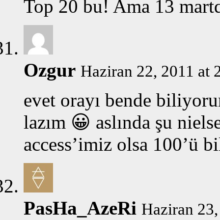
Top 20 bu! Ama 13 martd
Ozgur
Haziran 22, 2011 at 
evet orayı bende biliyoru
lazım 😀 aslında şu niels
access’imiz olsa 100’ü bi
PasHa_AzeRi
Haziran 23,