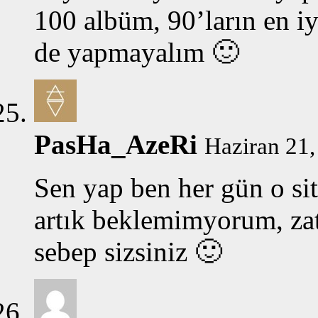
100 albüm, 90’ların en iy
de yapmayalım 🙂
PasHa_AzeRi
Haziran 21,
Sen yap ben her gün o si
artık beklemimyorum, zat
sebep sizsiniz 🙂