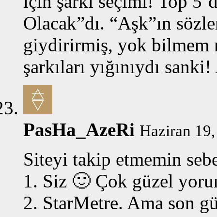
için şarkı seçimi! Top 5`
Olacak”dı. “Aşk”ın sözler
giydirirmiş, yok bilmem
şarkıları yığınıydı sank
PasHa_AzeRi
Haziran 19,
Siteyi takip etmemin sebe
1. Siz 🙂 Çok güzel yor
2. StarMetre. Ama son gü