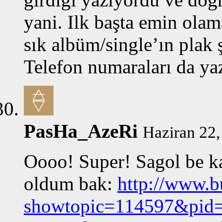
yani. Ilk başta emin olam
sık albüm/single’ın plak ş
Telefon numaraları da ya
PasHa_AzeRi
Haziran 22,
Oooo! Super! Sagol be k
oldum bak:
http://www.b
showtopic=114597&pid=