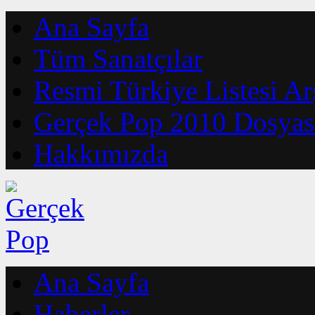
Ana Sayfa
Tüm Sanatçılar
Resmi Türkiye Listesi Ar
Gerçek Pop 2010 Dosyas
Hakkımızda
Ana Sayfa
Haberler