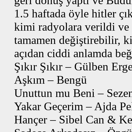
geri dönüş yaptı ve Budu
1.5 haftada öyle hitler çı
kimi radyolara verildi ve 
tamamen değiştirebilir, k
açıdan ciddi anlamda beğ
Şıkır Şıkır – Gülben Er
Aşkım – Bengü
Unuttun mu Beni – Seze
Yakar Geçerim – Ajda P
Hançer – Sibel Can & K