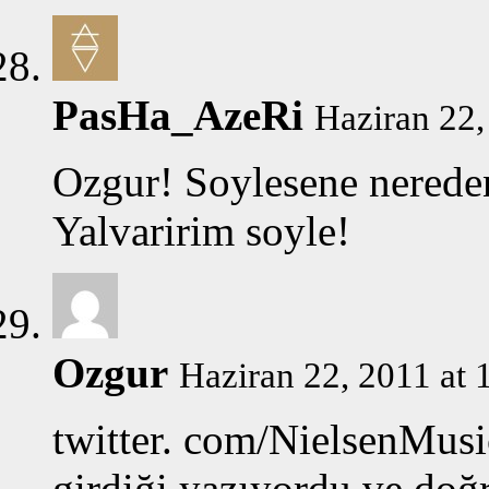
PasHa_AzeRi
Haziran 22,
Ozgur! Soylesene nerede
Yalvaririm soyle!
Ozgur
Haziran 22, 2011 at 
twitter. com/NielsenMusi
girdiği yazıyordu ve doğr