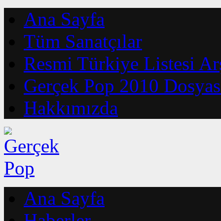
Ana Sayfa
Tüm Sanatçılar
Resmi Türkiye Listesi Ar
Gerçek Pop 2010 Dosyas
Hakkımızda
Ana Sayfa
Haberler