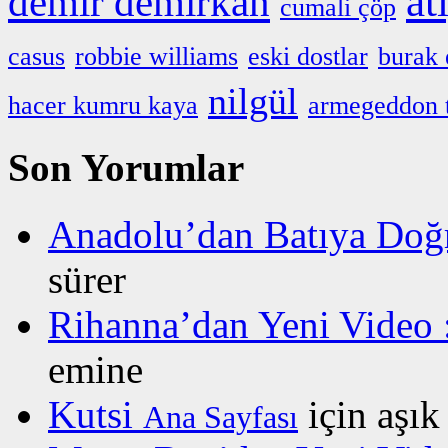
at
demir demirkan
cumali çöp
casus
robbie williams
eski dostlar
burak 
nilgül
hacer kumru kaya
armegeddon 
Son Yorumlar
Anadolu’dan Batıya Doğ
sürer
Rihanna’dan Yeni Video
emine
Kutsi
için
aşık
Ana Sayfası