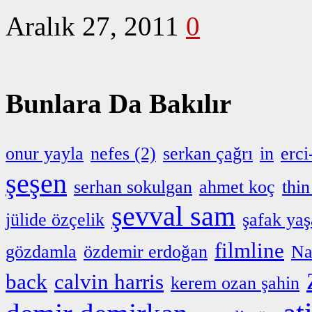
Aralık 27, 2011
0
Bunlara Da Bakılır
onur yayla
nefes (2)
serkan çağrı
in
erci
şeşen
serhan sokulgan
ahmet koç
thin
şevval sam
jülide özçelik
şafak yaş
filmline
gözdamla
özdemir erdoğan
Na
back
calvin harris
kerem ozan şahin