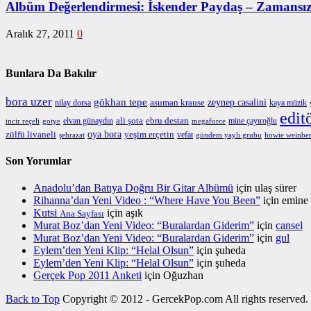
Albüm Değerlendirmesi: İskender Paydaş – Zamansız
Aralık 27, 2011
0
Bunlara Da Bakılır
bora uzer
gökhan tepe
zeynep casalini
nilay dorsa
asuman krause
kaya müzik
edit
ebru destan
elvan günaydın
ali şota
mine çayıroğlu
incir reçeli
gotye
megaforce
oya bora
zülfü livaneli
yeşim erçetin
vefat
şehrazat
gündem yaylı grubu
howie weinbe
Son Yorumlar
Anadolu’dan Batıya Doğru Bir Gitar Albümü
için
ulaş sürer
Rihanna’dan Yeni Video : “Where Have You Been”
için
emine
Kutsi
için
aşık
Ana Sayfası
Murat Boz’dan Yeni Video: “Buralardan Giderim”
için
cansel
Murat Boz’dan Yeni Video: “Buralardan Giderim”
için
gul
Eylem’den Yeni Klip: “Helal Olsun”
için
şuheda
Eylem’den Yeni Klip: “Helal Olsun”
için
şuheda
Gerçek Pop 2011 Anketi
için
Oğuzhan
Back to Top
Copyright © 2012 - GercekPop.com All rights reserved.