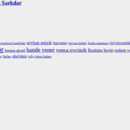
 Şarkılar
seyhan müzik
fuat güner
elif güvendi
yurtseven kardeşler
gürcan keltek
funda sanlıman
ör
hande yener
yonca evcimik
İbrahim Şevki
erdem y
ferman akgül
sibel bilgiç
rg
lmfao
jolly joker balans