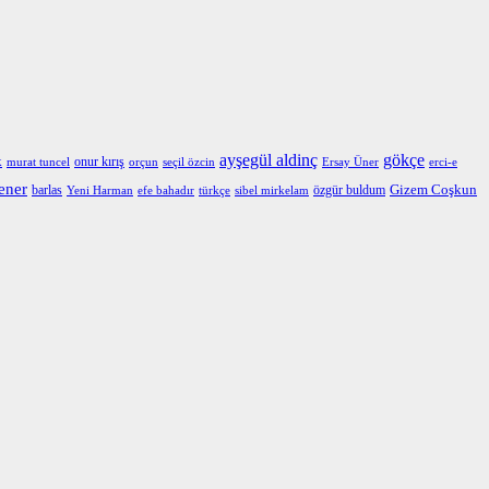
ayşegül aldinç
gökçe
k
onur kırış
murat tuncel
orçun
seçil özcin
Ersay Üner
erci-e
ener
barlas
özgür buldum
Gizem Coşkun
Yeni Harman
efe bahadır
türkçe
sibel mirkelam