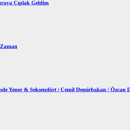
uraya Çıplak Geldim
r Zaman
Hande Yener & Seksendört / Cemil Demirbakan / Özcan 