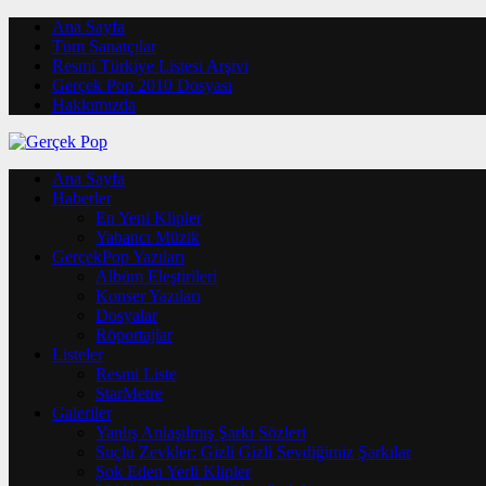
Ana Sayfa
Tüm Sanatçılar
Resmi Türkiye Listesi Arşivi
Gerçek Pop 2010 Dosyası
Hakkımızda
Ana Sayfa
Haberler
En Yeni Klipler
Yabancı Müzik
GerçekPop Yazıları
Albüm Eleştirileri
Konser Yazıları
Dosyalar
Röportajlar
Listeler
Resmi Liste
StarMetre
Galeriler
Yanlış Anlaşılmış Şarkı Sözleri
Suçlu Zevkler: Gizli Gizli Sevdiğimiz Şarkılar
Şok Eden Yerli Klipler