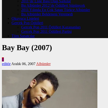
2011’de Liste Başı Olan Şarkılar
Bu Albümler 2012’de Ödülleri Süpürecek
2011 Yılında En Çok Satan Türkçe Albümler
Bu Albümler Bekleneni Veremedi
Okuyucu Listeleri
Gerçek Pop Ödülleri
Gerçek Pop 2011 Ödülleri Kazananları
Gerçek Pop 2011 Ödülleri Partisi
Tüm Sanatçılar
Bay Bay (2007)
0
editör
Aralık 06, 2007
Albümler