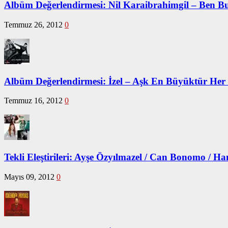
Albüm Değerlendirmesi: Nil Karaibrahimgil – Ben B
Temmuz 26, 2012
0
Albüm Değerlendirmesi: İzel – Aşk En Büyüktür He
Temmuz 16, 2012
0
Tekli Eleştirileri: Ayşe Özyılmazel / Can Bonomo / 
Mayıs 09, 2012
0