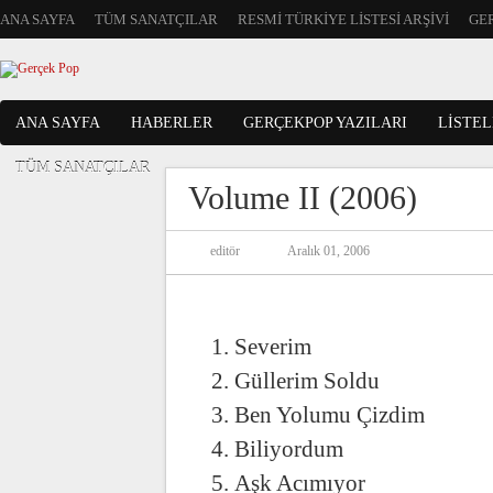
ANA SAYFA
TÜM SANATÇILAR
RESMI TÜRKIYE LISTESI ARŞIVI
GER
ANA SAYFA
HABERLER
GERÇEKPOP YAZILARI
LISTE
TÜM SANATÇILAR
Volume II (2006)
editör
Aralık 01, 2006
Severim
Güllerim Soldu
Ben Yolumu Çizdim
Biliyordum
Aşk Acımıyor