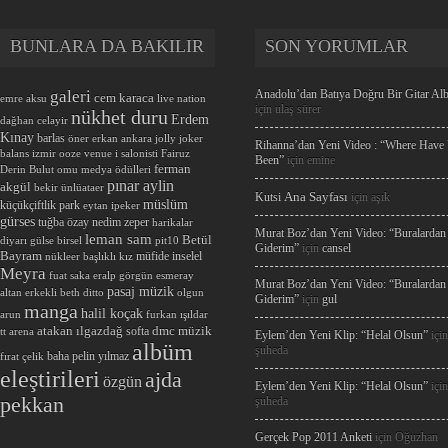
BUNLARA DA BAKILIR
SON YORUMLAR
galeri
Anadolu’dan Batıya Doğru Bir Gitar A
cem karaca
emre aksu
live nation
için
ulaş sürer
nükhet duru
Erdem
dağhan celayir
Kınay
barlas
öner erkan
ankara jolly joker
Rihanna’dan Yeni Video : “Where Have
balans
izmir ooze venue
i salonisti
Fairuz
Been”
için
emine
ferman
Derin Bulut
omu medya ödülleri
pınar aylin
akgül
bekir ünlüataer
Ana Sayfası
Kutsi
için
aşık
müslüm
küçükçiftlik park
eytan ipeker
gürses
tuğba özay
nedim zeper
harikalar
Murat Boz’dan Yeni Video: “Buralardan
leman sam
Betül
diyarı
gülse birsel
pit10
Giderim”
için
cansel
Bayram
müfide inselel
nükleer başlıklı kız
Meyra
fuat saka
eralp görgün
esmeray
Murat Boz’dan Yeni Video: “Buralardan
pasaj müzik
altan erkekli
beth ditto
olgun
Giderim”
için
gul
manga
halil koçak
arun
furkan ışıldar
atakan ılgazdağ
dmc müzik
softa
tt arena
Eylem’den Yeni Klip: “Helal Olsun”
için
albüm
şuheda
baha
pelin yılmaz
fırat çelik
eleştirileri
ajda
özgün
Eylem’den Yeni Klip: “Helal Olsun”
için
pekkan
şuheda
Gerçek Pop 2011 Anketi
için
Oğuzhan