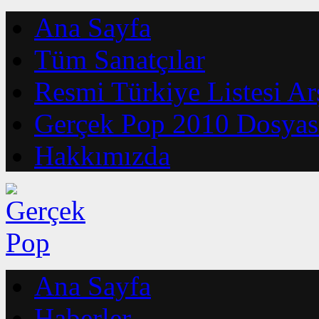
Ana Sayfa
Tüm Sanatçılar
Resmi Türkiye Listesi Ar
Gerçek Pop 2010 Dosyas
Hakkımızda
Ana Sayfa
Haberler