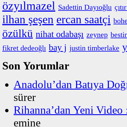
özyılmazel
Sadettin Dayıoğlu
çıtı
ilhan şeşen
ercan saatçi
boh
özülkü
nihat odabaşı
zeynep
best
y
bay j
fikret dedeoğlı
justin timberlake
Son Yorumlar
Anadolu’dan Batıya Doğ
sürer
Rihanna’dan Yeni Video
emine