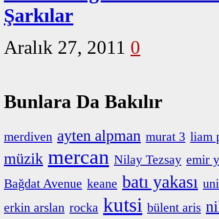
Şarkılar
Aralık 27, 2011
0
Bunlara Da Bakılır
ayten alpman
merdiven
murat 3
liam 
mercan
müzik
Nilay Tezsay
emir y
batı yakası
Bağdat Avenue
keane
uni
kutsi
ni
erkin arslan
rocka
bülent aris