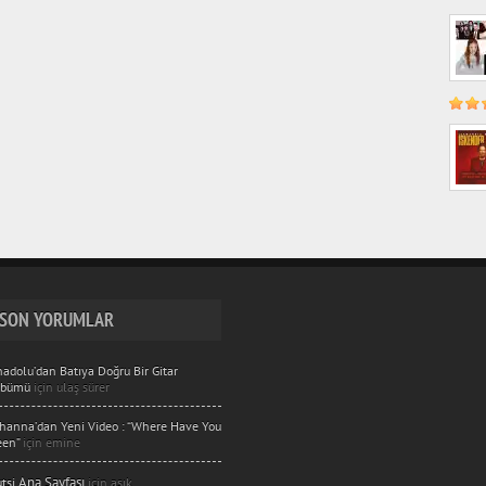
SON YORUMLAR
adolu’dan Batıya Doğru Bir Gitar
lbümü
için
ulaş sürer
hanna’dan Yeni Video : “Where Have You
een”
için
emine
Ana Sayfası
utsi
için
aşık