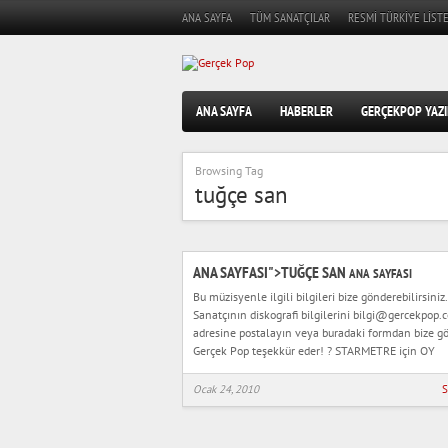
ANA SAYFA
TÜM SANATÇILAR
RESMI TÜRKIYE LISTE
ANA SAYFA
HABERLER
GERÇEKPOP YAZI
Browsing Tag
tuğçe san
ANA SAYFASI">TUĞÇE SAN
ANA SAYFASI
Bu müzisyenle ilgili bilgileri bize gönderebilirsiniz.
Sanatçının diskografi bilgilerini bilgi@gercekpop.
adresine postalayın veya buradaki formdan bize gö
Gerçek Pop teşekkür eder! ? STARMETRE için OY
Ocak 24, 2010
S