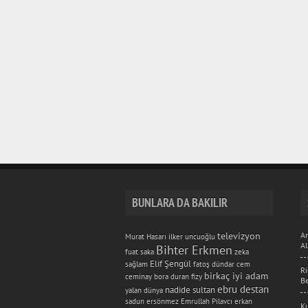
BUNLARA DA BAKILIR
televizyon
An
Murat Hasarı
ilker uncuoğlu
A
Bihter Erkmen
fuat saka
zeka
Elif Şengül
sağlam
fatoş dündar
cem
Ri
birkaç iyi adam
ceminay
bora duran
fizy
B
ebru destan
nadide sultan
yalan dünya
sadun ersönmez
Emrullah Pilavcı
erkan
K