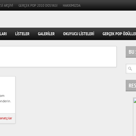
SI ARŞIVI
GERÇEK POP 2010 DOSYASI
HAKKIMIZDA
LARI
LISTELER
GALERILER
OKUYUCU LISTELERI
GERÇEK POP ÖDÜLLE
BU 
RES
com
nderin.
anatçılar