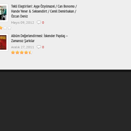
Tekli Eleştirileri: Ayşe Özyılmazel / Can Bonomo /
Hande Yener & Seksendört / Cemil Demirbakan /
Özcan Deniz
Mayıs 09, 2012
0
Albüm Değerlendirmesi: İskender Paydaş –
Zamansız Şarkılar
Aralık 27, 2011
0