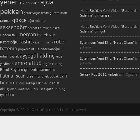
yener
ajda
tnk
onur akın
pekkan
Murat Boz’dan Yeni Video: “Buralardan
şafak yaşar
david guetta
kaan
Giderim”
için
cansel
gökçe
tarıman
uğur yıldıran
seksendört
Murat Boz’dan Yeni Video: “Buralardan
serdar t
timuçin esen
Giderim”
için
gul
mercan
Melek Nur
çiğdem talu
rashit
rober
Katırcıoğlu
yasemin şefik
Eylem’den Yeni Klip: “Helal Olsun”
içi
şuheda
hatemo
atilla özdemiroğlu
popkorn
ayşegül aldinç
erhan bayrak
yeliz
Eylem’den Yeni Klip: “Helal Olsun”
içi
emre altuğ
şuheda
yeşilmen
ergün turunç
Betül Bayram
gnl entertainment
Gerçek Pop 2011 Anketi
için
Oğuzhan
can
Fatma İşcan
dream tv
dilek budak
bonomo
özgür
düş sokağı sakinleri
akkuş
birkaç
alen konakoğlu
nuri sesigüzel
iyi adam
Copyright © 2012 - GercekPop.com All rights reserved.