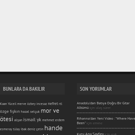
BUNLARA DA BAKILIR
SON YORUMLAR
nefret
Anadolu’dan Batıya Doğru Bir Gitar
Kaan Yüceil
merve özbey
incesaz
rtl
Albümü
için
ulaş sürer
mor ve
özge fışkın
hazal selçuk
ötesi
Rihanna’dan Yeni Video : “Where Hav
ismail yk
alişan
mehmet erdem
Been”
için
emine
hande
esmeray
tülay ibak
deniz çetin
Ana Sayfası
Kutsi
için
aşık