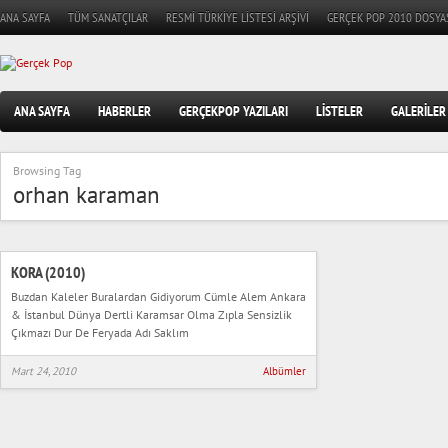
ANA SAYFA
TÜM SANATÇILAR
RESMI TÜRKIYE LISTESI ARŞIVI
GERÇEK POP 2010 DOSYA
ANA SAYFA
HABERLER
GERÇEKPOP YAZILARI
LISTELER
GALERILER
Browsing Tag
orhan karaman
KORA (2010)
Buzdan Kaleler Buralardan Gidiyorum Cümle Alem Ankara
& İstanbul Dünya Dertli Karamsar Olma Zıpla Sensizlik
Çıkmazı Dur De Feryada Adı Saklım
Mart 24, 2010
Albümler