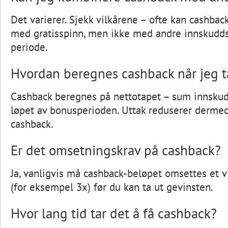
Det varierer. Sjekk vilkårene – ofte kan cashb
med gratisspinn, men ikke med andre innskud
periode.
Hvordan beregnes cashback når jeg t
Cashback beregnes på nettotapet – sum innskud
løpet av bonusperioden. Uttak reduserer dermed
cashback.
Er det omsetningskrav på cashback?
Ja, vanligvis må cashback-beløpet omsettes et v
(for eksempel 3x) før du kan ta ut gevinsten.
Hvor lang tid tar det å få cashback?