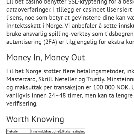
Lilibet casino benytter SSL-kryptering for å bes
dataoverføringer. I tillegg er casinoet lisensier
lisens, noe som betyr at gevinstene dine kan væ
inntektsskatt i Norge. Vi anbefaler å sette inns
bruke ansvarlig spilling-verktøy som tidsbegrens
autentisering (2FA) er tilgjengelig for ekstra ko
Money In, Money Out
Lilibet Norge støtter flere betalingsmetoder, ink
Mastercard, Skrill, Neteller og Trustly. Minstei
og maksuttak per transaksjon er 100 000 NOK. 
vanligvis innen 24–48 timer, men kan ta lengre 
verifisering.
Worth Knowing
Metode
Innskuddshastighet
Uttakshastighet