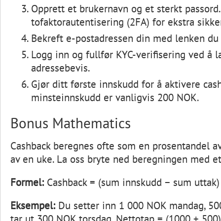
Opprett et brukernavn og et sterkt passord.
tofaktorautentisering (2FA) for ekstra sikke
Bekreft e-postadressen din med lenken du 
Logg inn og fullfør KYC-verifisering ved å 
adressebevis.
Gjør ditt første innskudd for å aktivere cas
minsteinnskudd er vanligvis 200 NOK.
Bonus Mathematics
Cashback beregnes ofte som en prosentandel av 
av en uke. La oss bryte ned beregningen med e
Formel:
Cashback = (sum innskudd − sum uttak)
Eksempel:
Du setter inn 1 000 NOK mandag, 50
tar ut 300 NOK torsdag. Nettotap = (1000 + 500