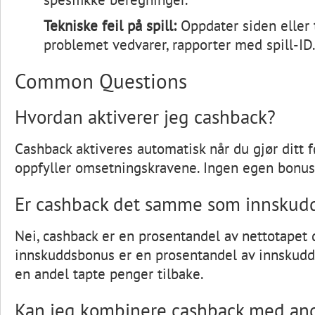
Tekniske feil på spill:
Oppdater siden eller 
problemet vedvarer, rapporter med spill-ID
Common Questions
Hvordan aktiverer jeg cashback?
Cashback aktiveres automatisk når du gjør ditt 
oppfyller omsetningskravene. Ingen egen bonus
Er cashback det samme som innskud
Nei, cashback er en prosentandel av nettotapet 
innskuddsbonus er en prosentandel av innskudd
en andel tapte penger tilbake.
Kan jeg kombinere cashback med an