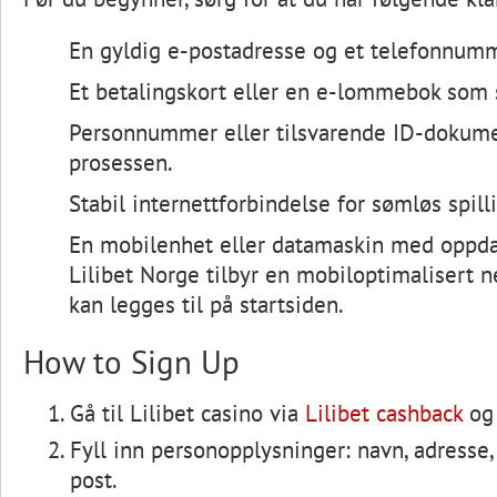
En gyldig e-postadresse og et telefonnumme
Et betalingskort eller en e-lommebok som s
Personnummer eller tilsvarende ID-dokume
prosessen.
Stabil internettforbindelse for sømløs spill
En mobilenhet eller datamaskin med oppdat
Lilibet Norge tilbyr en mobiloptimalisert 
kan legges til på startsiden.
How to Sign Up
Gå til Lilibet casino via
Lilibet cashback
og 
Fyll inn personopplysninger: navn, adresse,
post.