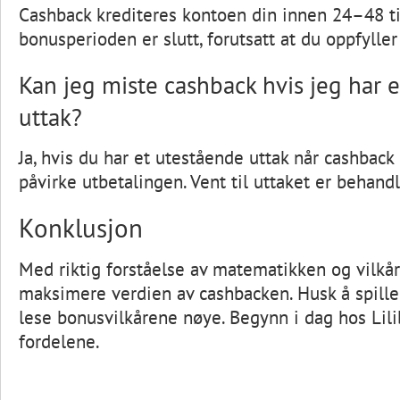
Cashback krediteres kontoen din innen 24–48 ti
bonusperioden er slutt, forutsatt at du oppfyller
Kan jeg miste cashback hvis jeg har 
uttak?
Ja, hvis du har et utestående uttak når cashback
påvirke utbetalingen. Vent til uttaket er behandl
Konklusjon
Med riktig forståelse av matematikken og vilkå
maksimere verdien av cashbacken. Husk å spille 
lese bonusvilkårene nøye. Begynn i dag hos Lili
fordelene.