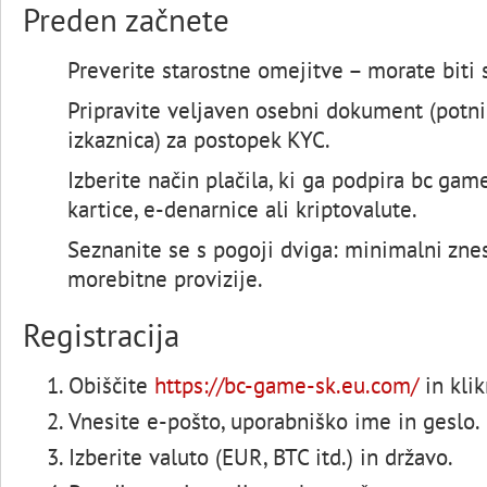
Preden začnete
Preverite starostne omejitve – morate biti s
Pripravite veljaven osebni dokument (potni 
izkaznica) za postopek KYC.
Izberite način plačila, ki ga podpira bc gam
kartice, e-denarnice ali kriptovalute.
Seznanite se s pogoji dviga: minimalni zne
morebitne provizije.
Registracija
Obiščite
https://bc-game-sk.eu.com/
in klik
Vnesite e-pošto, uporabniško ime in geslo.
Izberite valuto (EUR, BTC itd.) in državo.