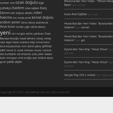
Rihanna’dan Yeni Video : “Where Hav
ozan doğulu
ege
number one
Been”
için
emine
badem
çubukçu
Barış
zeka sağlam
rober
Ekmen
abidin
zeki doğulu
Ana Sayfası
Kutsi
için
aşık
hatemo
kemal doğulu
ost
ceyda pirali
erdem yener
deniz aksoy
audioknob
Murat Boz’dan Yeni Video: “Buralardan
Pelin Kırım
serkan çağrı
attila atasoy
Giderim”
için
cansel
yeni
selim çaldıran
ravi incigöz
Ozan
Murat Boz’dan Yeni Video: “Buralardan
umay umay
Bayraşa
beyoğlu hayal kahvesi
Giderim”
için
gul
raşit algül
hazal
istanbul bilgi üniversitesi
şehnaz
bora küçükyılmaz
ironi
david şaboy
Eylem’den Yeni Klip: “Helal Olsun”
içi
sam
nielsen music control
meral & zuhal
şuheda
ete kurttekin
ed sheeran
jolly joker balans
kylie minogue
cenk eroğlu
azer bülbül
aykut
yankı alper
gürel
Eylem’den Yeni Klip: “Helal Olsun”
içi
şuheda
Gerçek Pop 2011 Anketi
için
Oğuzhan
Copyright © 2012 - GercekPop.com All rights reserved.