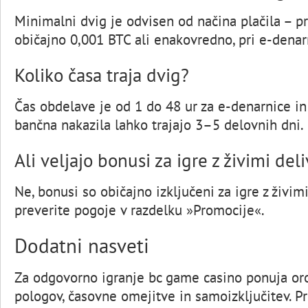
Minimalni dvig je odvisen od načina plačila – pr
običajno 0,001 BTC ali enakovredno, pri e-denar
Koliko časa traja dvig?
Čas obdelave je od 1 do 48 ur za e-denarnice in 
bančna nakazila lahko trajajo 3–5 delovnih dni.
Ali veljajo bonusi za igre z živimi deli
Ne, bonusi so običajno izključeni za igre z živim
preverite pogoje v razdelku »Promocije«.
Dodatni nasveti
Za odgovorno igranje bc game casino ponuja oro
pologov, časovne omejitve in samoizključitev. P