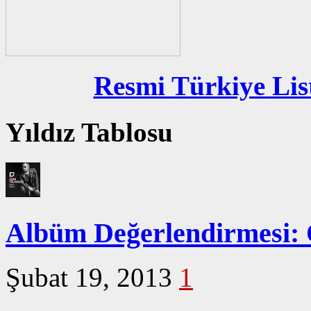
Resmi Türkiye List
Yıldız Tablosu
Albüm Değerlendirmesi: 
Şubat 19, 2013
1