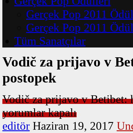
Gerçek Pop Ödülleri
Gerçek Pop 2011 Ödüll
Gerçek Pop 2011 Ödüll
Tüm Sanatçılar
Vodič za prijavo v Bet
postopek
Vodič za prijavo v Betibet: 
yorumlar kapalı
editör
Haziran 19, 2017
Unc