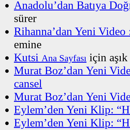
Anadolu’dan Batıya Doğ
sürer
Rihanna’dan Yeni Video
emine
Kutsi
için
aşık
Ana Sayfası
Murat Boz’dan Yeni Vide
cansel
Murat Boz’dan Yeni Vide
Eylem’den Yeni Klip: “H
Eylem’den Yeni Klip: “H