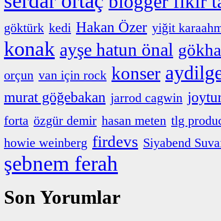
serdar ortaç
blogger fikir 
Hakan Özer
göktürk
kedi
yiğit karaah
konak
ayşe hatun önal
gökha
aydilg
konser
orçun
van için rock
murat göğebakan
joytu
jarrod cagwin
forta
özgür demir
hasan meten
tlg produ
firdevs
howie weinberg
Siyabend Suva
şebnem ferah
Son Yorumlar