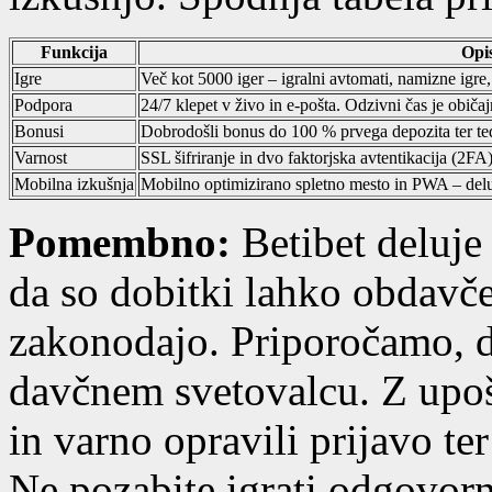
Funkcija
Opi
Igre
Več kot 5000 iger – igralni avtomati, namizne igre, 
Podpora
24/7 klepet v živo in e-pošta. Odzivni čas je obič
Bonusi
Dobrodošli bonus do 100 % prvega depozita ter te
Varnost
SSL šifriranje in dvo faktorjska avtentikacija (2FA
Mobilna izkušnja
Mobilno optimizirano spletno mesto in PWA – deluj
Pomembno:
Betibet deluje
da so dobitki lahko obdavče
zakonodajo. Priporočamo, d
davčnem svetovalcu. Z upoš
in varno opravili prijavo ter
Ne pozabite igrati odgovorn