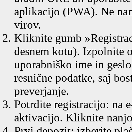
aplikacijo (PWA). Ne nam
virov.
Kliknite gumb »Registrac
desnem kotu). Izpolnite o
uporabniško ime in geslo
resnične podatke, saj bos
preverjanje.
Potrdite registracijo: na 
aktivacijo. Kliknite nanjo
Prvi depozit: izberite pla