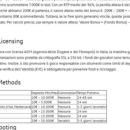
emo scommettere 7.000€ in slot. Con un RTP medio del 96%, la perdita attesa è de
iché abbiamo 200€ di partenza, il valore atteso netto del bonus è: 200€ – 280€ = 
erdiamo 80€ scommettendo. Tuttavia, se le free spins generano vincite, queste pos
ltato. Per calcoli precisi, usa sempre il valore atteso: Valore Bonus = (Fondo Bonus) –
Licensing
a con licenza ADM (Agenzia delle Dogane e dei Monopoli) in Italia, la massima ga
 transazioni sono protette da crittografia SSL a 256 bit. I fondi dei giocatori sono tenu
tivo. Inoltre, il sito promuove il gioco responsabile con strumenti come limiti di de
 verifica dell’identità (KYC) è obbligatoria per prevenire frodi e riciclaggio.
Methods
Deposito Min/Max
Commissioni
Tempi Prelievo
10€ – 10.000€
Nessuna
24-48 ore
10€ – 5.000€
Nessuna
24 ore
bito (Visa, Mastercard)
10€ – 10.000€
Nessuna
1-3 giorni lavorativi
10€ – 15.000€
Nessuna
24 ore
10€ – 15.000€
Nessuna
24 ore
20€ – 50.000€
Variabili
3-5 giorni lavorativi
ooting