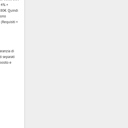
l 4% ×
–80€. Quindi
sono
 (Requisiti ×
ranzia di
ti separati
posito e