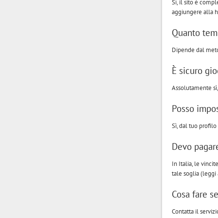
Sì, il sito è co
aggiungere alla 
Quanto temp
Dipende dal metodo
È sicuro gi
Assolutamente sì,
Posso impos
Sì, dal tuo profilo
Devo pagare
In Italia, le vin
tale soglia (leggi
Cosa fare se
Contatta il servizi