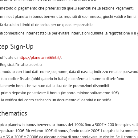
 metodo di pagamento che preferisci tra quelli elencati nella sezione Pagamenti.
rmini del planetwin bonus benvenuto: requisiti di scommessa, giochi validi e limiti.
à da subito i limiti di deposito per un gioco responsabile.
na connessione internet stabile per evitare interruzioni durante la registrazione o il 
tep Sign-Up
 ufficiale di
https://planetwin365it.it/
.
Registrati” in alto a destra.
l modulo con i tuoi dati: nome, cognome, data di nascita, indirizzo email e password
il tuo codice fiscale (obbligatorio in Italia) e conferma il numero di telefono.
 planetwin bonus benvenuto dalla lista delle promozioni disponibili.
il primo deposito per attivare il bonus (importo minimo solitamente 10€).
la verifica del conto caricando un documento d’identità e un selfie.
thematics
pico planetwin bonus benvenuto: bonus del 100% fino a 500€ + 200 free spins sulla
positare 100€. Riceviamo 100€ di bonus, fondo totale 200€. I requisiti di scomme
) = 35 × 200€ = 7.000€ da giocare prima di poter prelevare le vincite. Se il contribu