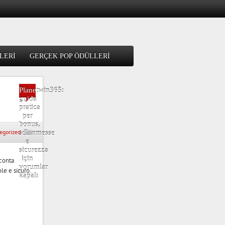
LERI
GERÇEK POP ÖDÜLLERI
Planetwin365:
guida
pratica
per
bonus,
egorized
scommesse
e
sicurezza
için
 conta
yorumlar
le e sicuro.
kapalı