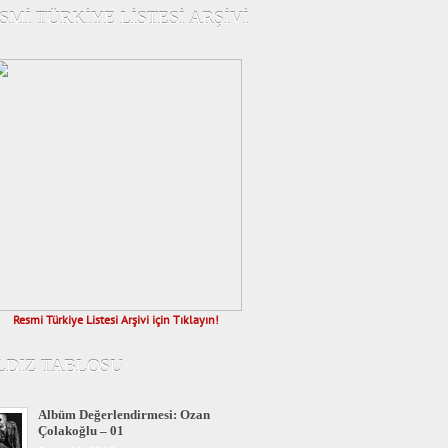
SMI TÜRKIYE LISTESI ARŞIVI
Resmi Türkiye Listesi Arşivi için Tıklayın!
LDIZ TABLOSU
Albüm Değerlendirmesi: Ozan
Çolakoğlu – 01