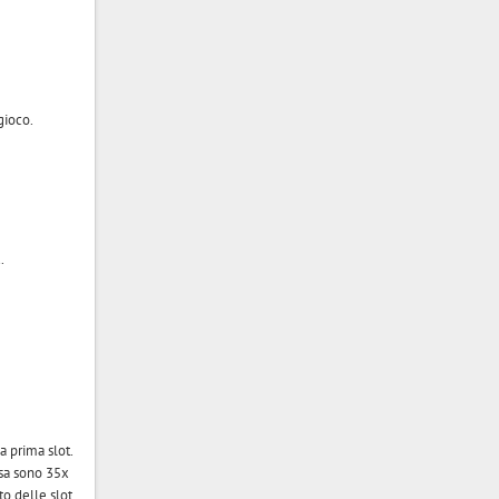
gioco.
.
 prima slot.
ssa sono 35x
to delle slot