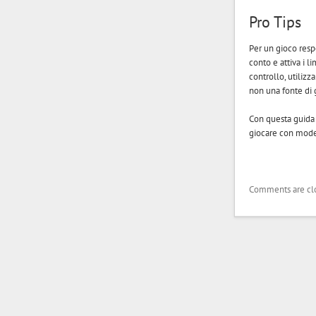
Pro Tips
Per un gioco resp
conto e attiva i l
controllo, utiliz
non una fonte di
Con questa guida 
giocare con moder
Comments are cl